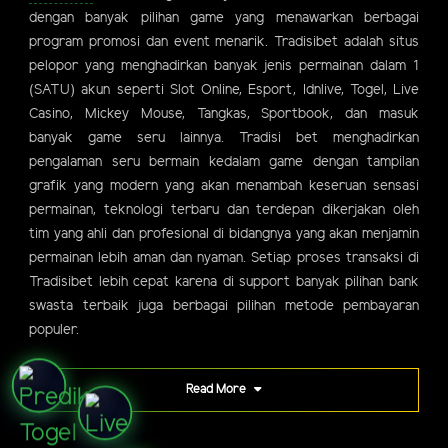
dengan banyak pilihan game yang menawarkan berbagai
program promosi dan event menarik. Tradisibet adalah situs
pelopor yang menghadirkan banyak jenis permainan dalam 1
(SATU) akun seperti Slot Online, Esport, Idnlive, Togel, Live
Casino, Mickey Mouse, Tangkas, Sportbook, dan masuk
banyak game seru lainnya. Tradisi bet menghadirkan
pengalaman seru bermain kedalam game dengan tampilan
grafik yang modern yang akan menambah keseruan sensasi
permainan, teknologi terbaru dan terdepan dikerjakan oleh
tim yang ahli dan profesional di bidangnya yang akan menjamin
permainan lebih aman dan nyaman. Setiap proses transaksi di
Tradisibet lebih cepat karena di support banyak pilihan bank
swasta terbaik juga berbagai pilihan metode pembayaran
populer.
Read More