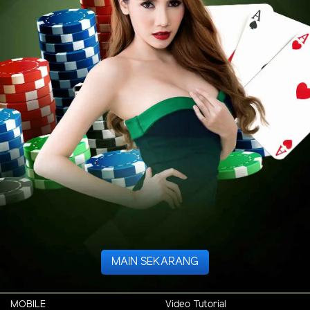
MAIN SEKARANG
MOBILE
Video Tutorial